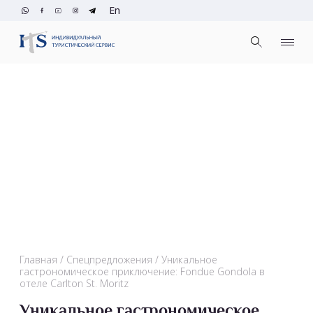
En
Главная
Спецпредложения
Уникальное
гастрономическое приключение: Fondue Gondola в
отеле Carlton St. Moritz
Уникальное гастрономическое